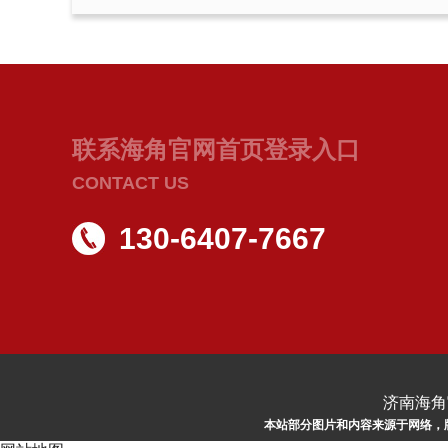
联系海角官网首页登录入口
CONTACT US
130-6407-7667
济南海
本站部分图片和内容来源于网络