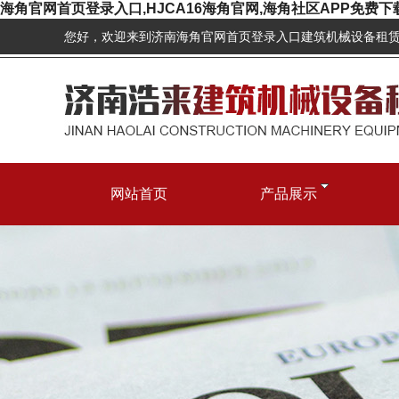
海角官网首页登录入口,HJCA16海角官网,海角社区APP免费下载
您好，欢迎来到济南海角官网首页登录入口建筑机械设备租赁公司网
网站首页
产品展示