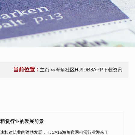
当前位置 :
主页
海角社区HJ9DB8APP下载资讯
>>
官网租赁行业的发展前景
和建筑业的蓬勃发展，HJCA16海角官网租赁行业迎来了