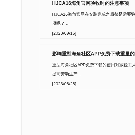
HJCA16海角官网验收时的注意事项
HJCA16海角官网在安装完成之后都是需要验
项呢？ ...
[2023/09/15]
影响重型海角社区APP免费下载重量
重型海角社区APP免费下载的使用对减轻工人的
提高劳动生产...
[2023/08/28]