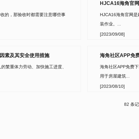
HJCA16海角官网
收的，那验收时都需要注意哪些事
HJCA16海角官网
装作业。...
[2023/09/08]
的因素及其安全使用措施
海角社区APP免
繁重体力劳动、加快施工进度、
海角社区APP免费下
用于房屋建筑...
[2023/08/10]
82 条