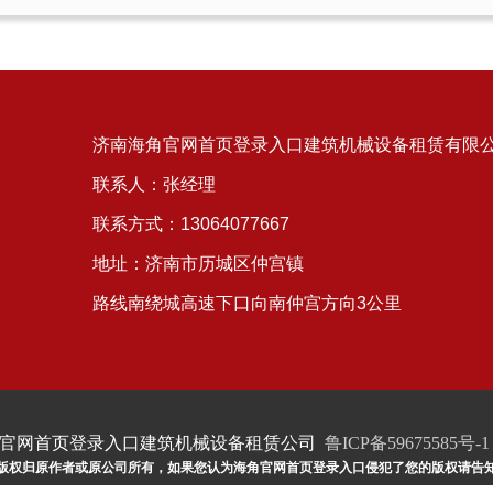
济南海角官网首页登录入口建筑机械设备租赁有限
联系人：张经理
联系方式：13064077667
地址：济南市历城区仲宫镇
路线南绕城高速下口向南仲宫方向3公里
角官网首页登录入口建筑机械设备租赁公司
鲁ICP备59675585号-1
，版权归原作者或原公司所有，如果您认为海角官网首页登录入口侵犯了您的版权