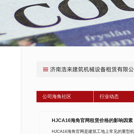
公司海角社区
行业动态
HJ9DB8APP下载
HJCA16海角官网租赁价格的影响因素
HJCA16海角官网是建筑工地上常见的重型机械